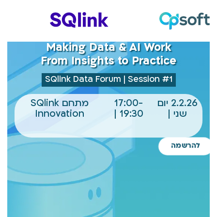
Making Data & AI Work
From Insights to Practice
SQlink Data Forum | Session #1
2.2.26 יום
17:00-
מתחם SQlink
שני |
19:30 |
Innovation
להרשמה