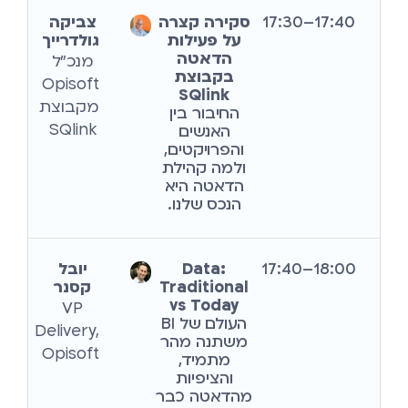
17:40–17:30
סקירה קצרה
צביקה
על פעילות
גולדרייך
הדאטה
מנכ"ל
בקבוצת
Opisoft
SQlink
מקבוצת
החיבור בין
SQlink
האנשים
והפרויקטים,
ולמה קהילת
הדאטה היא
הנכס שלנו.
18:00–17:40
Data:
יובל
Traditional
קסנר
vs Today
VP
העולם של BI
Delivery,
משתנה מהר
Opisoft
מתמיד,
והציפיות
מהדאטה כבר