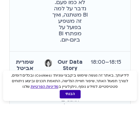
לא כמו פעם.
נדבר על למה
BI משתנה, ואיך
זה משפיע
בפועל על
מפתחי BI
ביום-יום.
18:15–18:00
Our Data
שמרית
Story
אביטל
מבט על סוגי
VP
לידיעתך, באתר זה נעשה שימוש ב'קבצי עוגיות' (Cookies) ובכלים דומים,
פרויקטי
לצורך תפעול האתר, שיפור חוויית הגלישה, התאמת תכנים וביצוע ניתוחים
Sales,
הדאטה
סטטיסטיים. למידע נוסף, ניתן לעיין ב
מדיניות הפרטיות
שלנו
Opisoft
בקבוצה,
הבנתי
האנשים
שמובילים
אותם והערך
שנוצר בעבודה
בארגונים שונים.