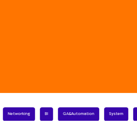
Networking
BI
QA
&
Automation
System