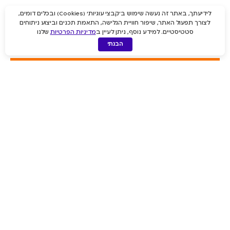
לידיעתך, באתר זה נעשה שימוש ב'קבצי עוגיות' (Cookies) ובכלים דומים,
שאלות?
לצורך תפעול האתר, שיפור חוויית הגלישה, התאמת תכנים וביצוע ניתוחים
סטטיסטיים. למידע נוסף, ניתן לעיין ב
מדיניות הפרטיות
שלנו
מה הסיכויים לזכות ולקבל תגמול?
הבנתי
איזה סוג של מועמדים אנחנו מגייסים?
מי יכול להשתתף במבצע?
איך ומתי אתוגמל?
האם המבצע מוגבל למספר חברים מסוים?
לשליחת קורות החיים: