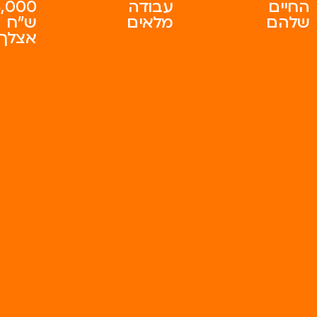
החיים
עבודה
3,000
שלהם
מלאים
ש"ח
אצלך!