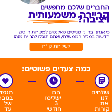
החברים שלכם מחפשים
קריירה
משמעותית
ויציבה?
כי אנחנו בדיוק מגייסים טאלנטים למשרות הייטק
חדשות במגזר הממשלתי,
ואתם תוכלו להרוויח מזה!
לשליחת קו"ח
כמה צעדים פשוטים:
שולחים
הם
תגמול
לנו
ישלימו
בגובה
את
3
של
קורות
חודשי
עד