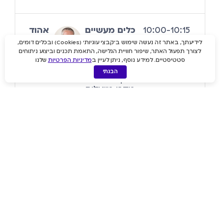
10:00-10:15
כלים מעשיים
אהוד
לאוטומציה ב-
לויטין
לידיעתך, באתר זה נעשה שימוש ב'קבצי עוגיות' (Cookies) ובכלים דומים,
SPSS: שימוש
Data
לצורך תפעול האתר, שיפור חוויית הגלישה, התאמת תכנים וביצוע ניתוחים
במשתני מקרו
Scientist,
סטטיסטיים. למידע נוסף, ניתן לעיין ב
מדיניות הפרטיות
שלנו
בסינטקס
Opisoft-
הבנתי
איך משתני
Genius
מקרו מייעלים
תהליכי עבודה
ב-SPSS,
להפוך
סינטקסים
לגמישים
וברי-עדכון,
ולחסוך זמן
בשינויים
מורכבים
בצורה מדויקת
ופשוטה יותר.